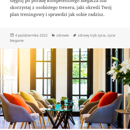
sięgnij po poradę kompetentnego biegacza lub
skorzystaj z osobistego trenera, jaki określi Twój
plan treningowy i sprawdzi jak sobie radzisz.
Data
Kategorie
Tagi
4 października 2022
zdrowie
zdrowy tryb życia
,
życie
publikacji
bieganie