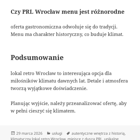
Czy PRL Wrocław menu jest różnorodne
oferta gastronomiczna odwołuje się do tradycji.
Menu ma charakter historyczny, co buduje klimat.
Podsumowanie
lokal retro Wrocław to interesująca opcja dla
miłośników klimatu dawnych lat. Detale i atmosfera
tworzą wyjątkowe doświadczenie.
Planując wyjście, należy przeanalizować ofertę, aby
w pełni cieszyć się klimatem.
Data
Kategorie
Tagi
29 marca 2026
usługi
autentyczne wnętrza z historią
,
publikacji
klimatyczny lokal retro Wrocław
,
miejsce z duszą PRL
,
unikalne