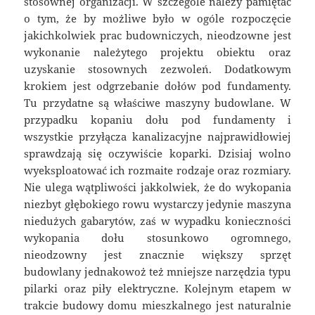
stosownej organizacji. W szczególe należy pamiętać
o tym, że by możliwe było w ogóle rozpoczęcie
jakichkolwiek prac budowniczych, nieodzowne jest
wykonanie należytego projektu obiektu oraz
uzyskanie stosownych zezwoleń. Dodatkowym
krokiem jest odgrzebanie dołów pod fundamenty.
Tu przydatne są właściwe maszyny budowlane. W
przypadku kopaniu dołu pod fundamenty i
wszystkie przyłącza kanalizacyjne najprawidłowiej
sprawdzają się oczywiście koparki. Dzisiaj wolno
wyeksploatować ich rozmaite rodzaje oraz rozmiary.
Nie ulega wątpliwości jakkolwiek, że do wykopania
niezbyt głębokiego rowu wystarczy jedynie maszyna
niedużych gabarytów, zaś w wypadku konieczności
wykopania dołu stosunkowo ogromnego,
nieodzowny jest znacznie większy sprzęt
budowlany jednakowoż też mniejsze narzędzia typu
pilarki oraz piły elektryczne. Kolejnym etapem w
trakcie budowy domu mieszkalnego jest naturalnie