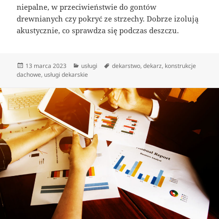
niepalne, w przeciwieństwie do gontów
drewnianych czy pokryć ze strzechy. Dobrze izolują
akustycznie, co sprawdza się podczas deszczu.
Data
Kategorie
Tagi
13 marca 2023
usługi
dekarstwo
,
dekarz
,
konstrukcje
publikacji
dachowe
,
usługi dekarskie