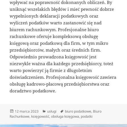
wpływać na poprawność dokonanych obliczeń. By
uniknąć wszelakich błędów i mieć pewność dobrze
wypełnionych deklaracji podatkowych oraz
wyliczeń podatków warto zastanowić się nad
biurem rachunkowym. Profesjonalne biuro
rachunkowe oferuje kompleksową obsługę
księgową oraz podatkową dla firm, w tym mikro
przedsiębiorców, małych oraz średnich firm.
Odpowiednio prowadzona księgowość jest
niezwykle ważna dla każdego przedsiębiorcy, toteż
warto powierzyć ją firmie z długoletnim
doświadczeniem. Profesjonalna księgowość zawiera
obsługę kadrowo-płacową przedsiębiorstwa oraz
doradztwo podatkowe.
Data
Kategorie
Tagi
12 marca 2023
usługi
biuro podatkowe
,
Biuro
publikacji
Rachunkowe
,
księgowość
,
obsługa księgowa
,
podatki