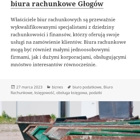
biura rachunkowe Głogów
Właściciele biur rachunkowych są przeważnie
wykwalifikowanymi specjalistami z dziedziny
rachunkowości i finansów, którzy oferują swoje
usługi na zamówienie klientów. Biura rachunkowe
mogą być również małymi jednoosobowymi
firmami, jak i dużymi korporacjami, obsługującymi
mnóstwo interesantów równocześnie.
Data
Kategorie
Tagi
27 marca 2023
biznes
biuro podatkowe
,
Biuro
publikacji
Rachunkowe
,
księgowość
,
obsługa księgowa
,
podatki