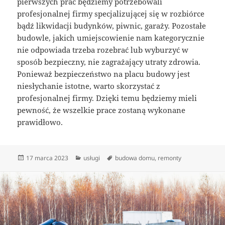
pierwszych prac będziemy potrzebowali
profesjonalnej firmy specjalizującej się w rozbiórce
bądź likwidacji budynków, piwnic, garaży. Pozostałe
budowle, jakich umiejscowienie nam kategorycznie
nie odpowiada trzeba rozebrać lub wyburzyć w
sposób bezpieczny, nie zagrażający utraty zdrowia.
Ponieważ bezpieczeństwo na placu budowy jest
niesłychanie istotne, warto skorzystać z
profesjonalnej firmy. Dzięki temu będziemy mieli
pewność, że wszelkie prace zostaną wykonane
prawidłowo.
Data
Kategorie
Tagi
17 marca 2023
usługi
budowa domu
,
remonty
publikacji