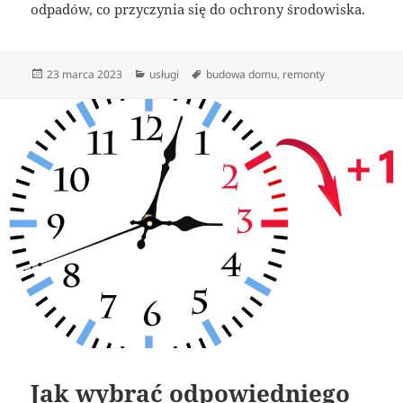
odpadów, co przyczynia się do ochrony środowiska.
Data
Kategorie
Tagi
23 marca 2023
usługi
budowa domu
,
remonty
publikacji
Jak wybrać odpowiedniego