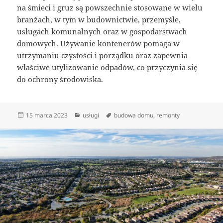
na śmieci i gruz są powszechnie stosowane w wielu
branżach, w tym w budownictwie, przemyśle,
usługach komunalnych oraz w gospodarstwach
domowych. Używanie kontenerów pomaga w
utrzymaniu czystości i porządku oraz zapewnia
właściwe utylizowanie odpadów, co przyczynia się
do ochrony środowiska.
Data
Kategorie
Tagi
15 marca 2023
usługi
budowa domu
,
remonty
publikacji