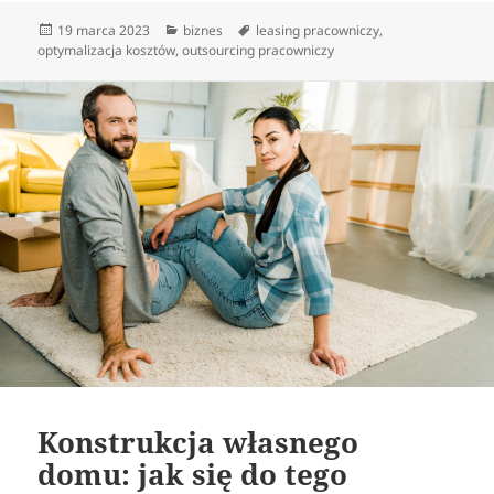
Data
Kategorie
Tagi
19 marca 2023
biznes
leasing pracowniczy
,
publikacji
optymalizacja kosztów
,
outsourcing pracowniczy
Konstrukcja własnego
domu: jak się do tego