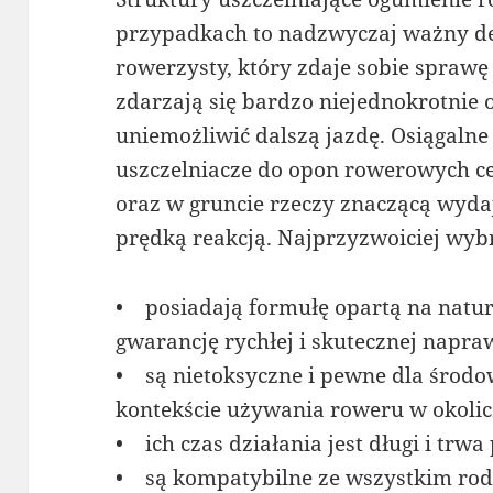
przypadkach to nadzwyczaj ważny d
rowerzysty, który zdaje sobie sprawę
zdarzają się bardzo niejednokrotnie 
uniemożliwić dalszą jazdę. Osiągaln
uszczelniacze do opon rowerowych ce
oraz w gruncie rzeczy znaczącą wyda
prędką reakcją. Najprzyzwoiciej wybr
• posiadają formułę opartą na natur
gwarancję rychłej i skutecznej napr
• są nietoksyczne i pewne dla środow
kontekście używania roweru w okoli
• ich czas działania jest długi i trwa
• są kompatybilne ze wszystkim rod