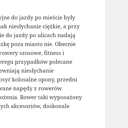
jne do jazdy po mieście były
ak niesłychanie ciężkie, a przy
e do jazdy po ulicach nadają
czkę poza miasto nie. Obecnie
rowery szosowe, fitness i
szeregu przypadków polecane
ewniają niesłychanie
osyć kolosalne opony, przedni
wane napędy z rowerów
ełożenia. Rower taki wyposażony
ych akcesoriów, doskonale