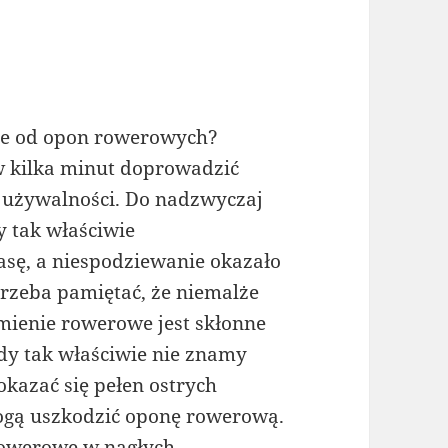
cze od opon rowerowych?
 w kilka minut doprowadzić
 używalności. Do nadzwyczaj
y tak właściwie
asę, a niespodziewanie okazało
 Trzeba pamiętać, że niemalże
mienie rowerowe jest skłonne
dy tak właściwie nie znamy
okazać się pełen ostrych
ogą uszkodzić oponę rowerową.
rowerowe w nagłych