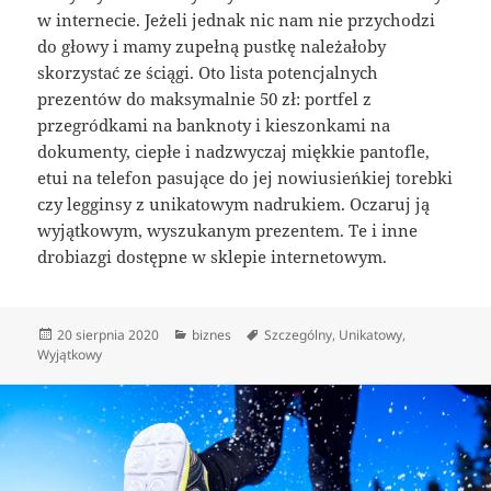
w internecie. Jeżeli jednak nic nam nie przychodzi
do głowy i mamy zupełną pustkę należałoby
skorzystać ze ściągi. Oto lista potencjalnych
prezentów do maksymalnie 50 zł: portfel z
przegródkami na banknoty i kieszonkami na
dokumenty, ciepłe i nadzwyczaj miękkie pantofle,
etui na telefon pasujące do jej nowiusieńkiej torebki
czy legginsy z unikatowym nadrukiem. Oczaruj ją
wyjątkowym, wyszukanym prezentem. Te i inne
drobiazgi dostępne w sklepie internetowym.
Data
Kategorie
Tagi
20 sierpnia 2020
biznes
Szczególny
,
Unikatowy
,
publikacji
Wyjątkowy