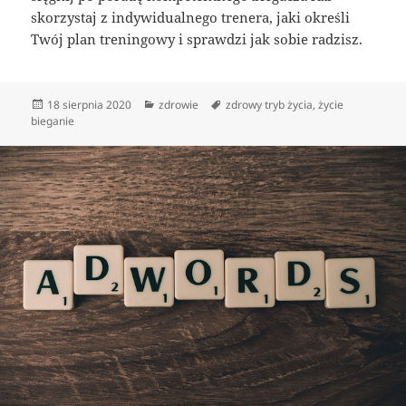
skorzystaj z indywidualnego trenera, jaki określi
Twój plan treningowy i sprawdzi jak sobie radzisz.
Data
Kategorie
Tagi
18 sierpnia 2020
zdrowie
zdrowy tryb życia
,
życie
publikacji
bieganie