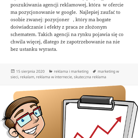
poszukiwania agencji reklamowej, która w ofercie
ma pozycjonowanie w google. Najlepiej zaufać to
osobie zwanej: pozycjoner , który ma bogate
doświadczanie i efekty z praca ze złożonym
schematem. Takich agencji na rynku pojawia się co
chwila więcej, dlatego że zapotrzebowanie na nie
bez ustanku wyrasta.
Data
Kategorie
Tagi
15 sierpnia 2020
reklama i marketing
marketing w
publikacji
sieci
,
rekalam
,
reklama w internecie
,
skuteczna reklama