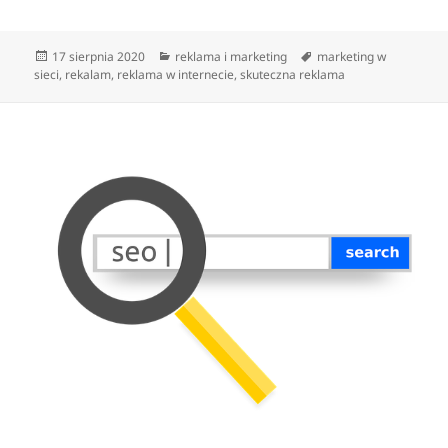
Data
Kategorie
Tagi
17 sierpnia 2020
reklama i marketing
marketing w
publikacji
sieci
,
rekalam
,
reklama w internecie
,
skuteczna reklama