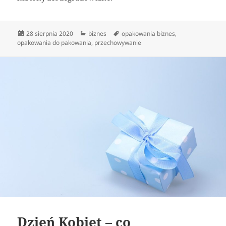
Data
Kategorie
Tagi
28 sierpnia 2020
biznes
opakowania biznes
,
publikacji
opakowania do pakowania
,
przechowywanie
Dzień Kobiet – co