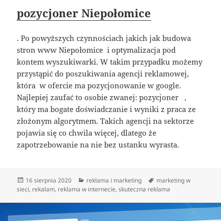
pozycjoner Niepołomice
. Po powyższych czynnościach jakich jak budowa
stron www Niepołomice i optymalizacja pod
kontem wyszukiwarki. W takim przypadku możemy
przystąpić do poszukiwania agencji reklamowej,
która w ofercie ma pozycjonowanie w google.
Najlepiej zaufać to osobie zwanej: pozycjoner ,
który ma bogate doświadczanie i wyniki z praca ze
złożonym algorytmem. Takich agencji na sektorze
pojawia się co chwila więcej, dlatego że
zapotrzebowanie na nie bez ustanku wyrasta.
Data
Kategorie
Tagi
16 sierpnia 2020
reklama i marketing
marketing w
publikacji
sieci
,
rekalam
,
reklama w internecie
,
skuteczna reklama