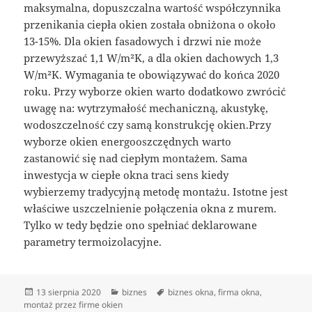
maksymalna, dopuszczalna wartość współczynnika
przenikania ciepła okien została obniżona o około
13-15%. Dla okien fasadowych i drzwi nie może
przewyższać 1,1 W/m²K, a dla okien dachowych 1,3
W/m²K. Wymagania te obowiązywać do końca 2020
roku. Przy wyborze okien warto dodatkowo zwrócić
uwagę na: wytrzymałość mechaniczną, akustykę,
wodoszczelność czy samą konstrukcję okien.Przy
wyborze okien energooszczędnych warto
zastanowić się nad ciepłym montażem. Sama
inwestycja w ciepłe okna traci sens kiedy
wybierzemy tradycyjną metodę montażu. Istotne jest
właściwe uszczelnienie połączenia okna z murem.
Tylko w tedy będzie ono spełniać deklarowane
parametry termoizolacyjne.
Data
Kategorie
Tagi
13 sierpnia 2020
biznes
biznes okna
,
firma okna
,
publikacji
montaż przez firme okien