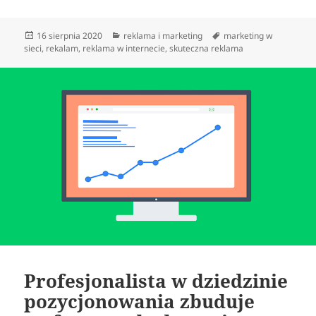
Data
Kategorie
Tagi
16 sierpnia 2020
reklama i marketing
marketing w
publikacji
sieci
,
rekalam
,
reklama w internecie
,
skuteczna reklama
Profesjonalista w dziedzinie
pozycjonowania zbuduje