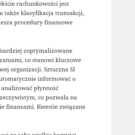
kście rachunkowości jest
także klasyfikacja transakcji,
iesza procedury finansowe
e bardziej zoptymalizowane
zaniami, co stanowi kluczowe
wej organizacji. Sztuczna SI
automatycznie informować o
z analizować płynność
rzeczywistym, co pozwala na
ie finansami. Kwestie związane
si ze sobą wielkie korzyści