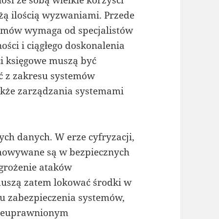
użą ilością wyzwaniami. Przede
emów wymaga od specjalistów
ści i ciągłego doskonalenia
ci księgowe muszą być
ć z zakresu systemów
akże zarządzania systemami
ch danych. W erze cyfryzacji,
howywane są w bezpiecznych
agrożenie ataków
muszą zatem lokować środki w
 zabezpieczenia systemów,
 nieuprawnionym