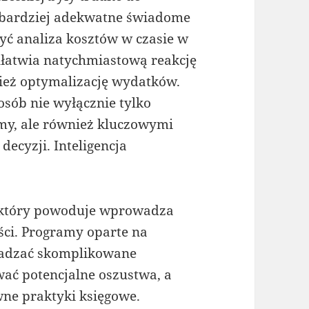
 bardziej adekwatne świadome
yć analiza kosztów w czasie w
ułatwia natychmiastową reakcję
eż optymalizację wydatków.
posób nie wyłącznie tylko
irmy, ale również kluczowymi
ecyzji. Inteligencja
ar, który powoduje wprowadza
ci. Programy oparte na
owadzać skomplikowane
ać potencjalne oszustwa, a
ne praktyki księgowe.