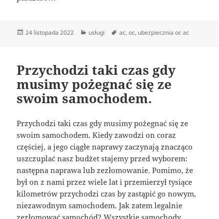
Data
Kategorie
Tagi
24 listopada 2022
usługi
ac
,
oc
,
ubezpiecznia oc ac
publikacji
Przychodzi taki czas gdy
musimy pożegnać się ze
swoim samochodem.
Przychodzi taki czas gdy musimy pożegnać się ze
swoim samochodem. Kiedy zawodzi on coraz
częściej, a jego ciągłe naprawy zaczynają znacząco
uszczuplać nasz budżet stajemy przed wyborem:
następna naprawa lub zezłomowanie. Pomimo, że
był on z nami przez wiele lat i przemierzył tysiące
kilometrów przychodzi czas by zastąpić go nowym,
niezawodnym samochodem. Jak zatem legalnie
zezłomować samochód? Wszystkie samochody