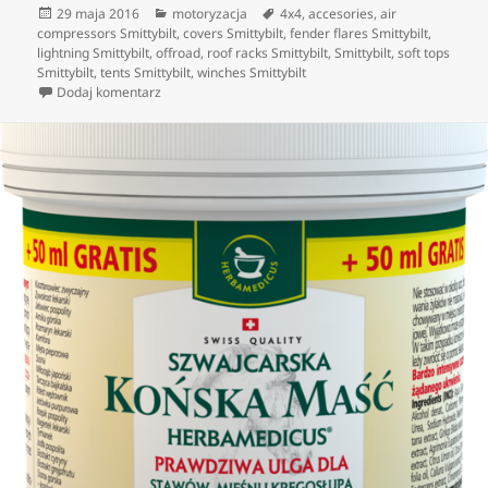
Data
Kategorie
Tagi
29 maja 2016
motoryzacja
4x4
,
accesories
,
air
publikacji
compressors Smittybilt
,
covers Smittybilt
,
fender flares Smittybilt
,
lightning Smittybilt
,
offroad
,
roof racks Smittybilt
,
Smittybilt
,
soft tops
Smittybilt
,
tents Smittybilt
,
winches Smittybilt
do A new journey with offroad
Dodaj komentarz