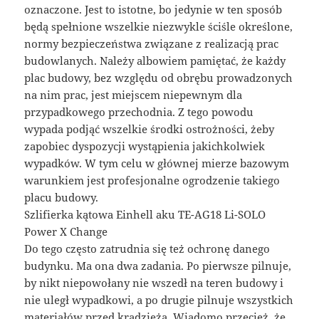
oznaczone. Jest to istotne, bo jedynie w ten sposób
będą spełnione wszelkie niezwykle ściśle określone,
normy bezpieczeństwa związane z realizacją prac
budowlanych. Należy albowiem pamiętać, że każdy
plac budowy, bez względu od obrębu prowadzonych
na nim prac, jest miejscem niepewnym dla
przypadkowego przechodnia. Z tego powodu
wypada podjąć wszelkie środki ostrożności, żeby
zapobiec dyspozycji wystąpienia jakichkolwiek
wypadków. W tym celu w głównej mierze bazowym
warunkiem jest profesjonalne ogrodzenie takiego
placu budowy.
Szlifierka kątowa Einhell aku TE-AG18 Li-SOLO
Power X Change
Do tego często zatrudnia się też ochronę danego
budynku. Ma ona dwa zadania. Po pierwsze pilnuje,
by nikt niepowołany nie wszedł na teren budowy i
nie uległ wypadkowi, a po drugie pilnuje wszystkich
materiałów przed kradzieżą. Wiadomo przecież, że