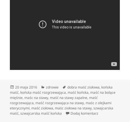
Data
Kategorie
Tagi
20 maja 2016
zdrowie
dobra maść ziołowa
,
końska
publikacji
maść
,
końska maść rozgrzewająca
,
maść końska
,
maść na bolące
mięśnie
,
maśc na stawy
,
maść na stawy zapalne
,
maść
rozgrzewająca
,
maść rozgrzewająca na stawy
,
maśc z olejkami
eterycznymi
,
maść ziołowa
,
maśc ziołowa na stawy
,
szwajcarska
do Co to jest końsk
maść
,
szwajcarska maść końska
Dodaj komentarz