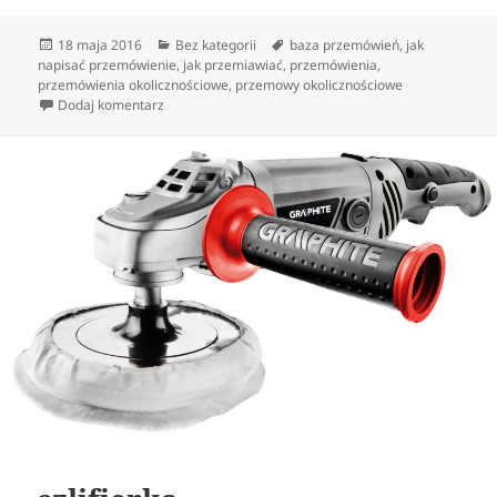
Data
Kategorie
Tagi
18 maja 2016
Bez kategorii
baza przemówień
,
jak
publikacji
napisać przemówienie
,
jak przemiawiać
,
przemówienia
,
przemówienia okolicznościowe
,
przemowy okolicznościowe
do Przemówienia- jak napisać porządne oraz skuteczn
Dodaj komentarz