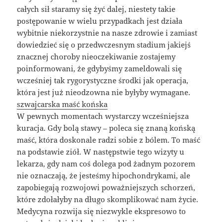
całych sił staramy się żyć dalej, niestety takie
postępowanie w wielu przypadkach jest działa
wybitnie niekorzystnie na nasze zdrowie i zamiast
dowiedzieć się o przedwczesnym stadium jakiejś
znacznej choroby nieoczekiwanie zostajemy
poinformowani, że gdybyśmy zameldowali się
wcześniej tak rygorystyczne środki jak operacja,
która jest już nieodzowna nie byłyby wymagane.
szwajcarska maść końska
W pewnych momentach wystarczy wcześniejsza
kuracja. Gdy bolą stawy – poleca się znaną końską
maść, która doskonale radzi sobie z bólem. To maść
na podstawie ziół. W następstwie tego wizyty u
lekarza, gdy nam coś dolega pod żadnym pozorem
nie oznaczają, że jesteśmy hipochondrykami, ale
zapobiegają rozwojowi poważniejszych schorzeń,
które zdołałyby na długo skomplikować nam życie.
Medycyna rozwija się niezwykle ekspresowo to