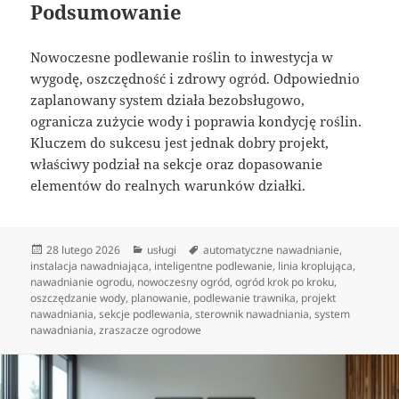
Podsumowanie
Nowoczesne podlewanie roślin to inwestycja w
wygodę, oszczędność i zdrowy ogród. Odpowiednio
zaplanowany system działa bezobsługowo,
ogranicza zużycie wody i poprawia kondycję roślin.
Kluczem do sukcesu jest jednak dobry projekt,
właściwy podział na sekcje oraz dopasowanie
elementów do realnych warunków działki.
Data
Kategorie
Tagi
28 lutego 2026
usługi
automatyczne nawadnianie
,
publikacji
instalacja nawadniająca
,
inteligentne podlewanie
,
linia kroplująca
,
nawadnianie ogrodu
,
nowoczesny ogród
,
ogród krok po kroku
,
oszczędzanie wody
,
planowanie
,
podlewanie trawnika
,
projekt
nawadniania
,
sekcje podlewania
,
sterownik nawadniania
,
system
nawadniania
,
zraszacze ogrodowe